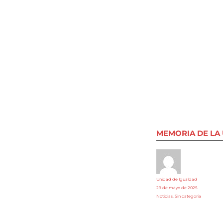
MEMORIA DE LA
Autor
Unidad de Igualdad
Publicado
29 de mayo de 2025
el
Categorías
Noticias
,
Sin categoría