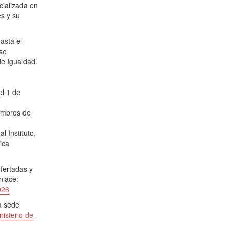
cializada en
s y su
asta el
se
de Igualdad.
el 1 de
embros de
l Instituto,
ica
ofertadas y
nlace:
026
a sede
nisterio de