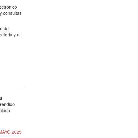
ectrónico
y consultas
to de
atoria y el
la
prendido
ulada
MAYO 2025