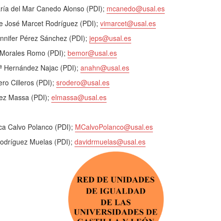
ía del Mar Canedo Alonso (PDI);
mcanedo@usal.es
e José Marcet Rodríguez (PDI);
vimarcet@usal.es
nnifer Pérez Sánchez (PDI);
jeps@usal.es
 Morales Romo (PDI);
bemor@usal.es
 Hernández Najac (PDI);
anahn@usal.es
ro Cilleros (PDI);
srodero@usal.es
ez Massa (PDI);
elmassa@usal.es
a Calvo Polanco (PDI);
MCalvoPolanco@usal.es
dríguez Muelas (PDI);
davidrmuelas@usal.es