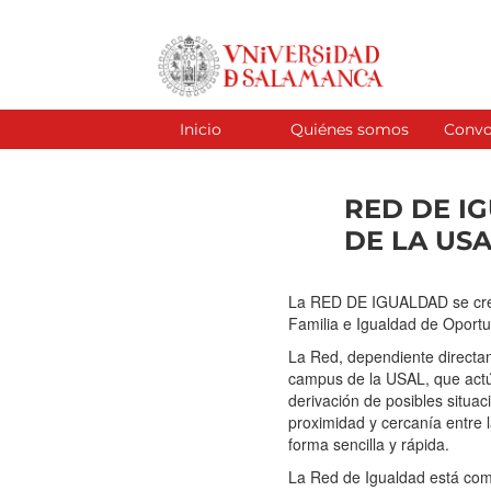
Ir
al
contenido
Inicio
Quiénes somos
Convo
RED DE I
DE LA US
La RED DE IGUALDAD se creó 
Familia e Igualdad de Oportu
La Red, dependiente directa
campus de la USAL, que actú
derivación de posibles situa
proximidad y cercanía entre 
forma sencilla y rápida.
La Red de Igualdad está com