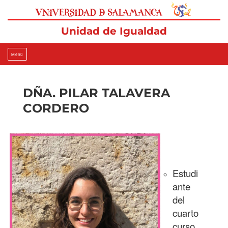
Ir
al
contenido
Unidad de Igualdad
Menú
DÑA. PILAR TALAVERA
CORDERO
Estudi
ante
del
cuarto
curso