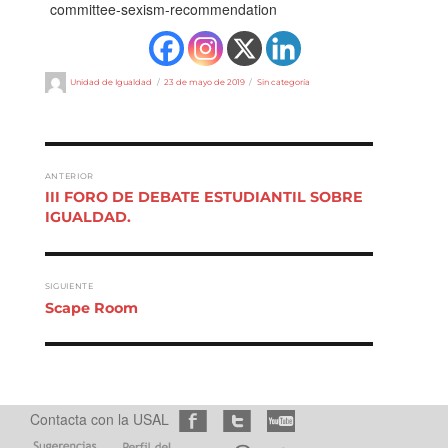
committee-sexism-recommendation
Autor
Publicado
Categorías
Unidad de Igualdad
23 de mayo de 2019
Sin categoría
el
NAVEGACIÓN DE ENTRADAS
ANTERIOR
Entrada
III FORO DE DEBATE ESTUDIANTIL SOBRE
anterior:
IGUALDAD.
SIGUIENTE
Entrada
Scape Room
siguiente:
Contacta con la USAL