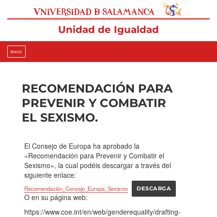
Ir
al
contenido
Unidad de Igualdad
Menú
RECOMENDACIÓN PARA
PREVENIR Y COMBATIR
EL SEXISMO.
El Consejo de Europa ha aprobado la
«Recomendación para Prevenir y Combatir el
Sexismo», la cual podéis descargar a través del
siguiente enlace:
Recomendación_Consejo_Europa_Sexismo
DESCARGA
O en su página web:
https://www.coe.int/en/web/genderequality/drafting-